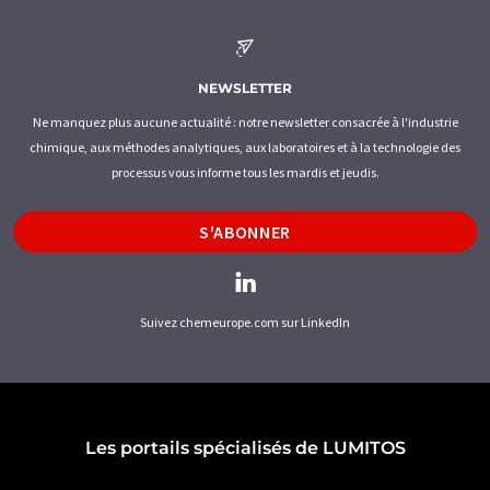
NEWSLETTER
Ne manquez plus aucune actualité : notre newsletter consacrée à l'industrie
chimique, aux méthodes analytiques, aux laboratoires et à la technologie des
processus vous informe tous les mardis et jeudis.
S'ABONNER
Suivez chemeurope.com sur LinkedIn
Les portails spécialisés de LUMITOS