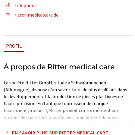
Téléphone
ritter-medicalcare.de
PROFIL
À propos de Ritter medical care
La société Ritter GmbH, située à Schwabmünchen
(Allemagne), dispose d'un savoir-faire de plus de 40 ans dans
le développement et la production de pièces plastiques de
haute précision. En tant que fournisseur de marque
hautement productif, Ritter produit conformément aux
normes de qualité les plus élevées, uniquement dans ses
propres usines. L'entreprise est certifiée DIN EN ISO 9001:2000
depuis 1998 et travaille selon la directive qualité DIN EN ISO
EN SAVOIR PLUS SUR RITTER MEDICAL CARE