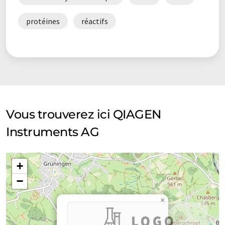
grammaire. L'article original dans Anglais peut être trouvé
ici
.
protéines
réactifs
Vous trouverez ici QIAGEN
Instruments AG
+
−
×