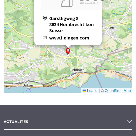
Garstligweg 8
8634 Hombrechtikon
Suisse
www1.qiagen.com
Leaflet
|
©
OpenStreetMap
ACTUALITÉS