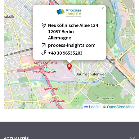
×
appareils de mesure de la luminescence
appareils de mesure du point de rosée
Neuköllnische Allee 134
12057 Berlin
Allemagne
calorimètres
capteurs
process-insights.com
+49 30 96535203
compteur de point de rosée
hygromètres
hygromètres à miroir de refroidissement
instruments de mesure de processus
respiromètres
spectromètres de masse
Leaflet
|
©
OpenStreetMap
systèmes d'analyse de COT en ligne
systèmes d'analyse de gaz
ACTUALITÉS