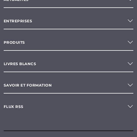
systèmes d'analyse de l'eau
systèmes d'analyse FT-NIR
ENTREPRISES
systèmes d'analyse ftir
PRODUITS
systèmes d'analyse NIR
systèmes d'analyse UV/NIR
LIVRES BLANCS
systèmes de mesure de la dco
SAVOIR ET FORMATION
systèmes de surveillance de processus
testeurs de condensation
toximètres
FLUX RSS
transmetteurs