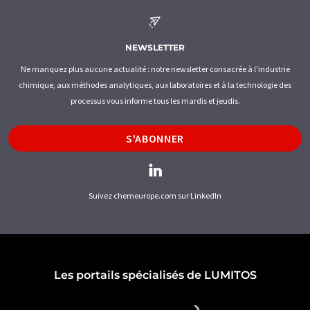
NEWSLETTER
Ne manquez plus aucune actualité : notre newsletter consacrée à l'industrie
chimique, aux méthodes analytiques, aux laboratoires et à la technologie des
processus vous informe tous les mardis et jeudis.
S'ABONNER
Suivez chemeurope.com sur LinkedIn
Les portails spécialisés de LUMITOS