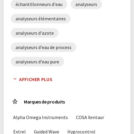
échantillonneurs d'eau
analyseurs
analyseurs élémentaires
analyseurs d'azote
analyseurs d'eau de process
analyseurs d'eau pure
analyseurs d'eau ultra-pure
AFFICHER PLUS
analyseurs d'eaux usées
Marques de produits
analyseurs d'oxygène
analyseurs DBO
Alpha Omega Instruments
COSA Xentaur
analyseurs DCO
analyseurs de carbone
Extrel
Guided Wave
Hygrocontrol
analyseurs de COT
analyseurs de gaz