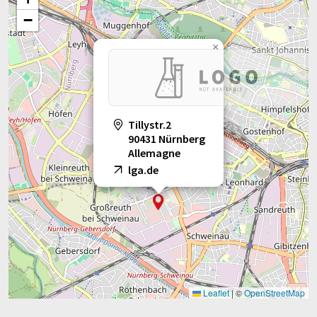
−
×
Tillystr.2
90431 Nürnberg
Allemagne
lga.de
Leaflet
|
©
OpenStreetMap