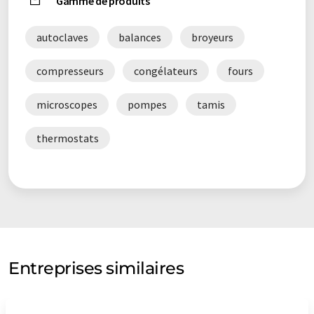
grammaire. L'article original dans Anglais peut être trouvé
ici
.
Gamme de produits
autoclaves
balances
broyeurs
compresseurs
congélateurs
fours
microscopes
pompes
tamis
thermostats
Entreprises similaires