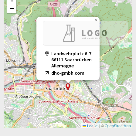
−
×
Landwehrplatz 6-7
66111 Saarbrücken
Allemagne
dhc-gmbh.com
Leaflet
|
©
OpenStreetMap