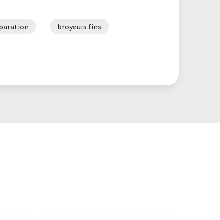
éparation
broyeurs fins