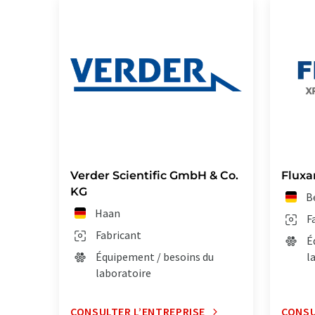
Verder Scientific GmbH & Co.
Fluxa
KG
B
Haan
F
Fabricant
É
Équipement / besoins du
l
laboratoire
CONSULTER L’ENTREPRISE
CONSU