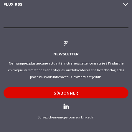
FLUX RSS
NEWSLETTER
Ne manquez plus aucune actualité : notre newsletter consacrée à l'industrie
chimique, aux méthodes analytiques, aux laboratoires et à la technologie des
processus vous informe tous les mardis et jeudis.
S'ABONNER
Suivez chemeurope.com sur LinkedIn