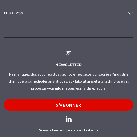
FLUX RSS
NEWSLETTER
Ne manquez plus aucune actualité : notre newsletter consacrée à l'industrie
chimique, aux méthodes analytiques, aux laboratoires et à la technologie des
processus vous informe tous les mardis et jeudis.
S'ABONNER
Suivez chemeurope.com sur LinkedIn