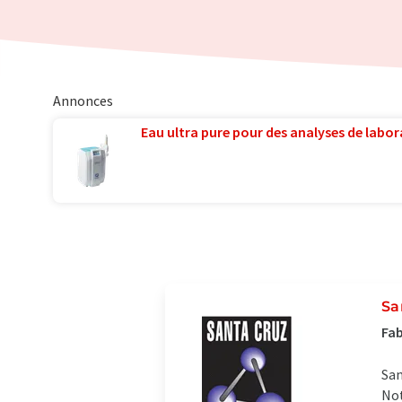
Annonces
Eau ultra pure pour des analyses de labora
Sa
Fab
San
Not