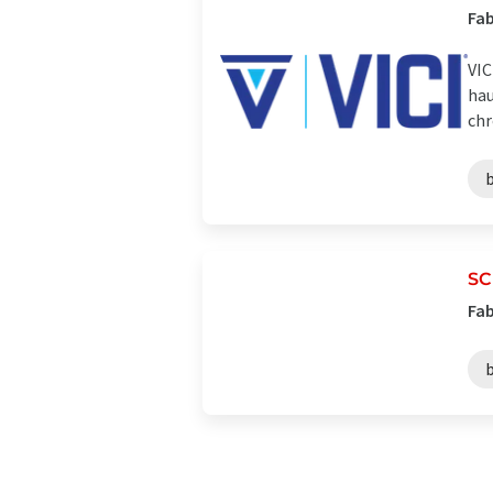
Fab
VIC
hau
chr
SC
Fab