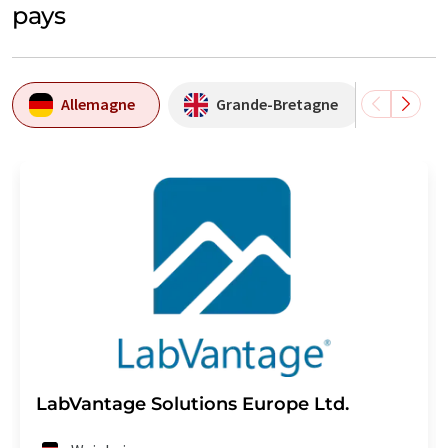
pays
Allemagne
Grande-Bretagne
Etat
LabVantage Solutions Europe Ltd.