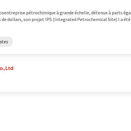
entreprise pétrochimique à grande échelle, détenue à parts égal
s de dollars, son projet IPS (Integrated Petrochemical Site) I a é
ates
o.,Ltd