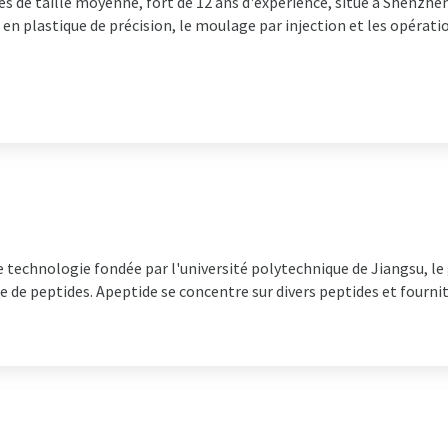
s de taille moyenne, fort de 12 ans d'expérience, situé à Shenzhe
n plastique de précision, le moulage par injection et les opératio
 technologie fondée par l'université polytechnique de Jiangsu, le
 de peptides. Apeptide se concentre sur divers peptides et fourni