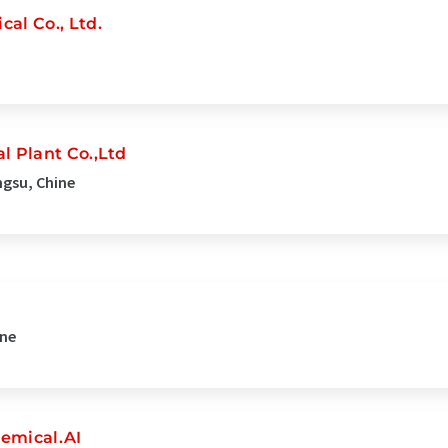
l Co., Ltd.
 Plant Co.,Ltd
ngsu, Chine
ine
emical.AI