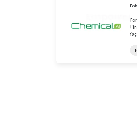
Fab
Fon
l'i
faç
l