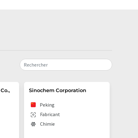
Rechercher
Co.,
Sinochem Corporation
Shijia
Industr
Peking
Shi
Fabricant
Fab
Chimie
Chi