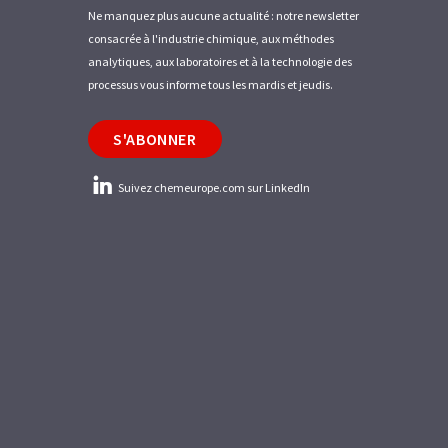
Ne manquez plus aucune actualité : notre newsletter
consacrée à l'industrie chimique, aux méthodes
analytiques, aux laboratoires et à la technologie des
processus vous informe tous les mardis et jeudis.
S'ABONNER
Suivez chemeurope.com sur LinkedIn