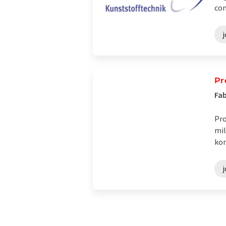
con
j
Pr
Fab
Pro
mil
kon
j