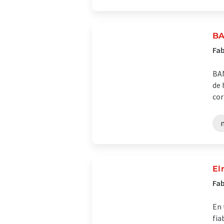
BA
Fab
BAN
de 
cor
El
Fab
En 
fia