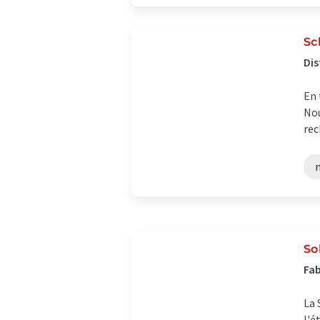
Sc
Dis
En 
Nou
rec
Sol
Fab
La 
l'é