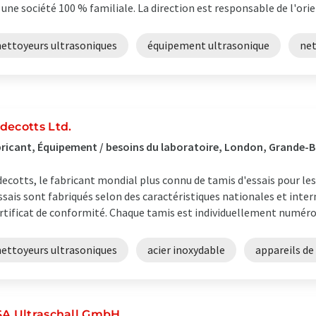
 une société 100 % familiale. La direction est responsable de l'orie
nettoyeurs ultrasoniques
équipement ultrasonique
ne
decotts Ltd.
ricant, Équipement / besoins du laboratoire, London, Grande-
ecotts, le fabricant mondial plus connu de tamis d'essais pour les
ssais sont fabriqués selon des caractéristiques nationales et inter
rtificat de conformité. Chaque tamis est individuellement numérot
nettoyeurs ultrasoniques
acier inoxydable
appareils de
SA Ultraschall GmbH