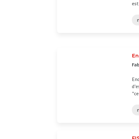
est
En
Fab
End
d'e
"ce
FI