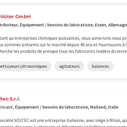
hlüter GmbH
tributeur, Équipement / besoins du laboratoire, Essen, Allemag
tant qu'entreprises chimiques puissantes, nous aimerions nous p
s sommes présents sur le marché depuis 40 ans et fournissons à l'in
herche les produits de presque tous les fabricants leaders du secte
nettoyeurs ultrasoniques
agitateurs
balances
tec S.r.l.
ricant, Équipement / besoins du laboratoire, Mailand, Italie
Société SOLTEC est une entreprise italienne, avec siège à Milan, qui
tranger, des cuves à ultrasons et détergents spécifiques pour usag