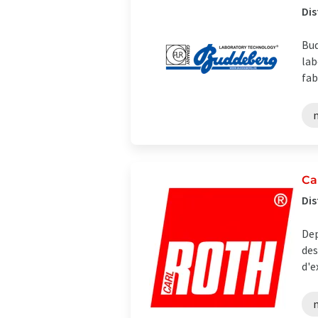
Dis
Bud
lab
fab
Ca
Dis
Dep
des
d'e