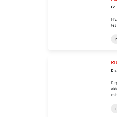
Équ
FIS
les
Kl
Dis
Dep
aid
mis