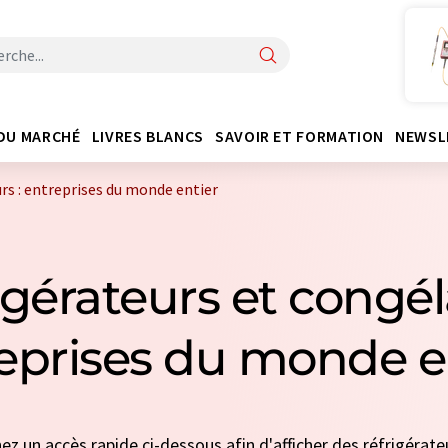
DU MARCHÉ
LIVRES BLANCS
SAVOIR ET FORMATION
NEWSL
rs : entreprises du monde entier
igérateurs et congél
eprises du monde e
nez un accès rapide ci-dessous afin d'afficher des réfrigérat