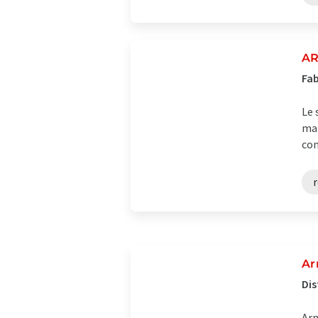
AR
Fab
Le 
mar
con
r
Ar
Dis
Arm