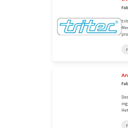
Fab
tri
Med
pro
r
An
Fab
Des
ing
Het
r