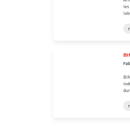
les
lab
r
B
Fab
BIN
ind
dur
r