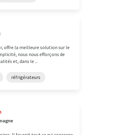
k
 offre la meilleure solution sur le
mplicité, nous nous efforçons de
ités et, dans le ...
réfrigérateurs
n
emagne
res. Il fournit tout ce qui concerne