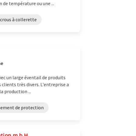
 de température ou une ...
crous à collerette
ne
ec un large éventail de produits
s clients très divers. L'entreprise a
a production ...
pement de protection
ation m.b.H