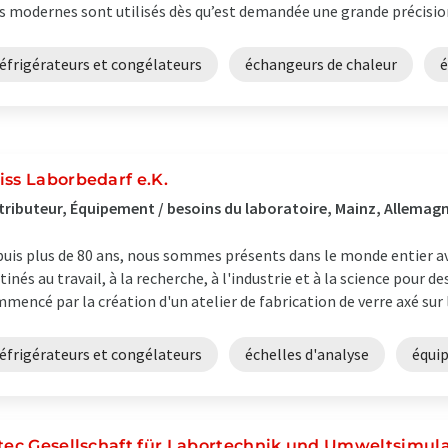
s modernes sont utilisés dès qu’est demandée une grande précision
éfrigérateurs et congélateurs
échangeurs de chaleur
é
iss Laborbedarf e.K.
tributeur, Équipement / besoins du laboratoire, Mainz, Allemag
uis plus de 80 ans, nous sommes présents dans le monde entier av
tinés au travail, à la recherche, à l'industrie et à la science pour de
mencé par la création d'un atelier de fabrication de verre axé sur l
éfrigérateurs et congélateurs
échelles d'analyse
équi
itec Gesellschaft für Labortechnik und Umweltsimul