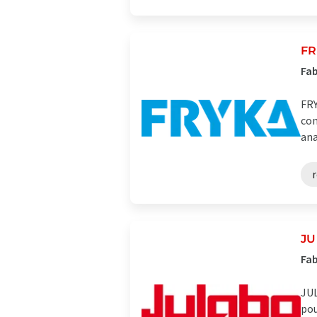
FR
Fab
FRY
con
ana
r
J
Fab
JUL
pou