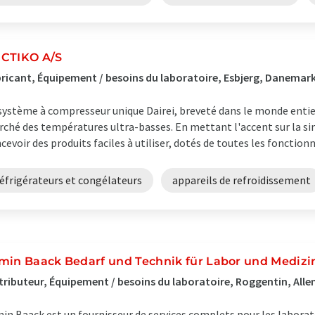
CTIKO A/S
ricant, Équipement / besoins du laboratoire, Esbjerg, Danemar
système à compresseur unique Dairei, breveté dans le monde entier,
ché des températures ultra-basses. En mettant l'accent sur la si
cevoir des produits faciles à utiliser, dotés de toutes les fonctionnal
éfrigérateurs et congélateurs
appareils de refroidissement
min Baack Bedarf und Technik für Labor und Medizi
tributeur, Équipement / besoins du laboratoire, Roggentin, All
in Baack est un fournisseur de services complets pour les laboratoi