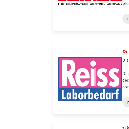
plu
r
Re
Dis
Dep
des
com
r
tr