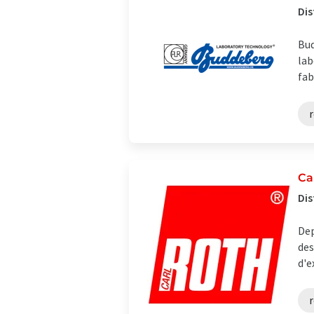
Dis
Bud
lab
fab
r
Ca
Dis
Dep
des
d'e
r