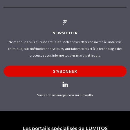
NEWSLETTER
Ne manquez plus aucune actualité : notre newsletter consacrée à l'industrie
chimique, aux méthodes analytiques, aux laboratoires et à la technologie des
processus vous informe tous les mardis et jeudis.
S'ABONNER
Suivez chemeurope.com sur LinkedIn
Les portails spécialisés de LUMITOS