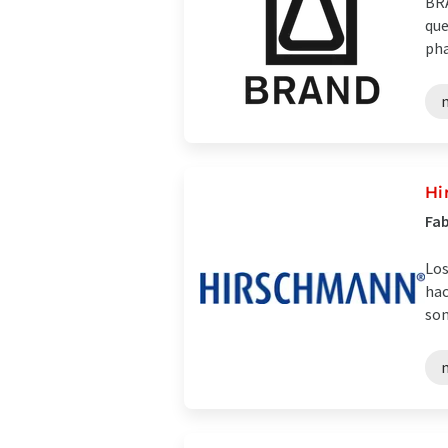
BRA
que
pha
Hi
Fab
Los
hac
son