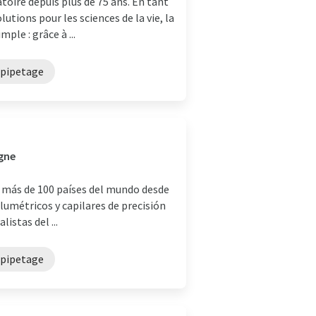
toire depuis plus de 75 ans. En tant
tions pour les sciences de la vie, la
ple : grâce à ...
 pipetage
agne
 más de 100 países del mundo desde
lumétricos y capilares de precisión
istas del ...
 pipetage