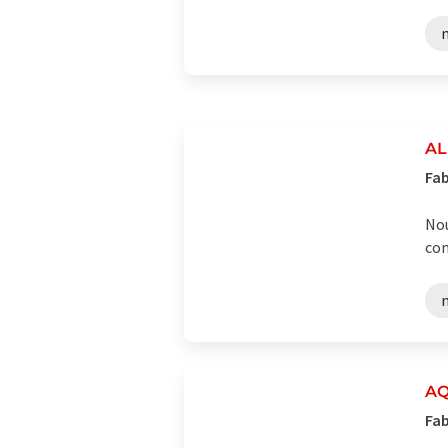
AL
Fab
Nou
com
AQ
Fab