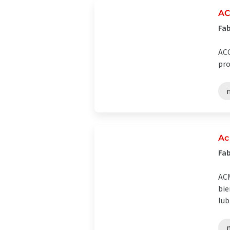
AC
Fab
ACC
pro
Ac
Fab
ACM
bie
lub