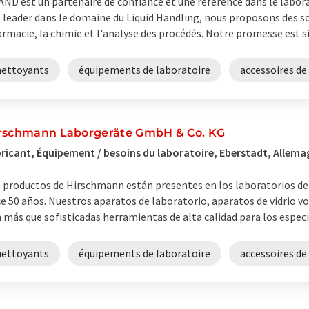
ND est un partenaire de confiance et une référence dans le labora
 leader dans le domaine du Liquid Handling, nous proposons des solu
rmacie, la chimie et l'analyse des procédés. Notre promesse est sim
nettoyants
équipements de laboratoire
accessoires de
rschmann Laborgeräte GmbH & Co. KG
ricant, Équipement / besoins du laboratoire, Eberstadt, Allem
 productos de Hirschmann están presentes en los laboratorios de
e 50 años. Nuestros aparatos de laboratorio, aparatos de vidrio vo
 más que sofisticadas herramientas de alta calidad para los especial
nettoyants
équipements de laboratoire
accessoires de