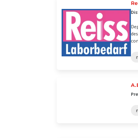
Re
Dis
Dep
des
com
A.
Pre