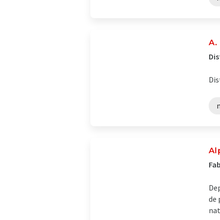
A.
Dis
Dis
Al
Fab
Dep
de 
nat