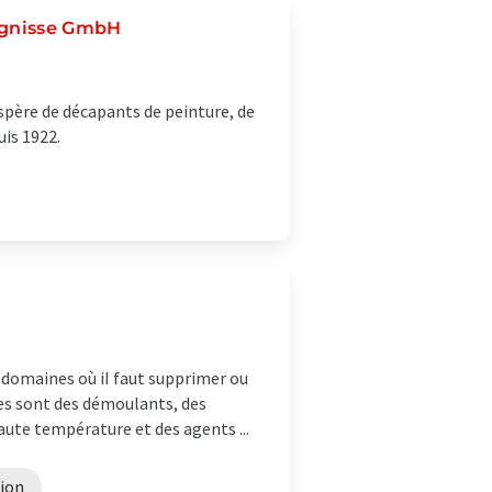
eugnisse GmbH
père de décapants de peinture, de
is 1922.
domaines où iI faut supprimer ou
ues sont des démoulants, des
aute température et des agents ...
sion