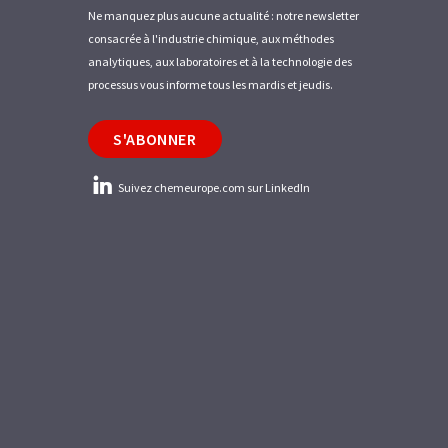
Ne manquez plus aucune actualité : notre newsletter
consacrée à l'industrie chimique, aux méthodes
analytiques, aux laboratoires et à la technologie des
processus vous informe tous les mardis et jeudis.
S'ABONNER
Suivez chemeurope.com sur LinkedIn