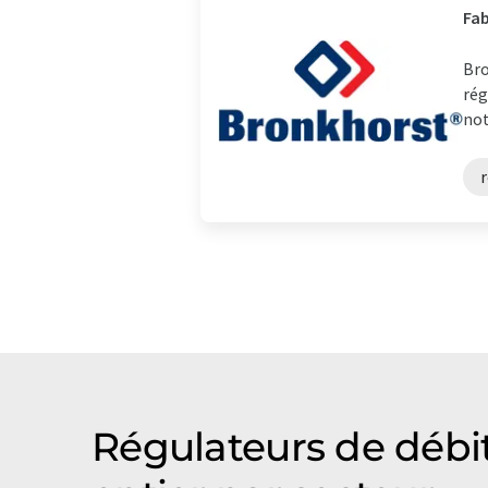
Fab
Bro
rég
not
r
Régulateurs de débit