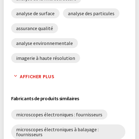
analyse de surface
analyse des particules
assurance qualité
analyse environnementale
imagerie à haute résolution
analyse de texture
analyse structurelle
AFFICHER PLUS
contrôle de qualité
analyse des couches
Fabricants de produits similaires
microscopie électronique à balayage
microscopes électroniques : fournisseurs
analyse des dommages
microscopes électroniques à balayage :
analyse des traces de poudre
fournisseurs