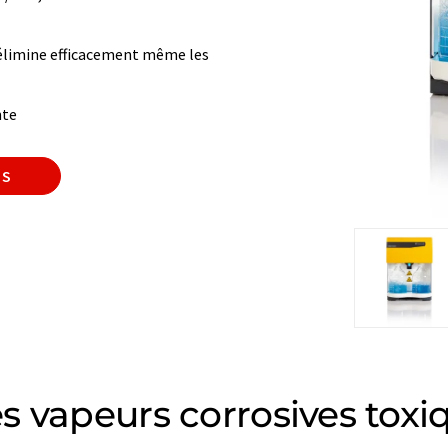
x élimine efficacement même les
nte
IS
s vapeurs corrosives toxi