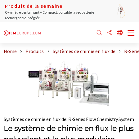
Produit de la semaine
Oxymètre performant – Compact, portable, avec batterie
rechargeable intégrée
Home
Produits
Systèmes de chimie en flux de
R-Seri
Systèmes de chimie en flux de
:
R-Series Flow Chemistry System
Le système de chimie en flux le plus