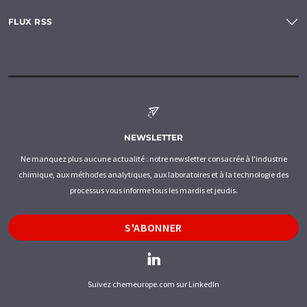
FLUX RSS
NEWSLETTER
Ne manquez plus aucune actualité : notre newsletter consacrée à l'industrie
chimique, aux méthodes analytiques, aux laboratoires et à la technologie des
processus vous informe tous les mardis et jeudis.
S'ABONNER
Suivez chemeurope.com sur LinkedIn