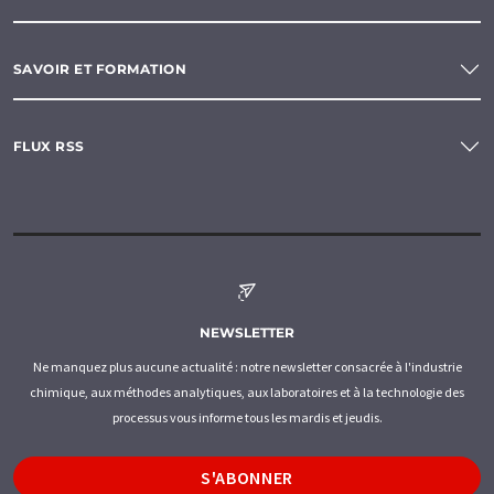
SAVOIR ET FORMATION
FLUX RSS
NEWSLETTER
Ne manquez plus aucune actualité : notre newsletter consacrée à l'industrie
chimique, aux méthodes analytiques, aux laboratoires et à la technologie des
processus vous informe tous les mardis et jeudis.
S'ABONNER