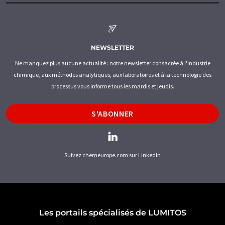
NEWSLETTER
Ne manquez plus aucune actualité : notre newsletter consacrée à l'industrie
chimique, aux méthodes analytiques, aux laboratoires et à la technologie des
processus vous informe tous les mardis et jeudis.
S'ABONNER
Suivez chemeurope.com sur LinkedIn
Les portails spécialisés de LUMITOS