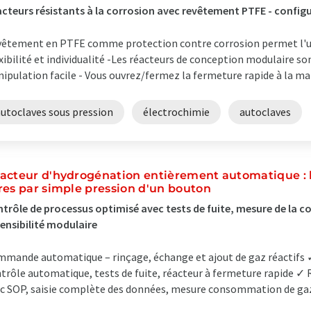
cteurs résistants à la corrosion avec revêtement PTFE - config
êtement en PTFE comme protection contre corrosion permet l'util
xibilité et individualité -Les réacteurs de conception modulaire s
ipulation facile - Vous ouvrez/fermez la fermeture rapide à la main
autoclaves sous pression
électrochimie
autoclaves
acteur d'hydrogénation entièrement automatique : 
res par simple pression d'un bouton
trôle de processus optimisé avec tests de fuite, mesure de la
ensibilité modulaire
mande automatique – rinçage, échange et ajout de gaz réactifs ✓
trôle automatique, tests de fuite, réacteur à fermeture rapide ✓
c SOP, saisie complète des données, mesure consommation de gaz