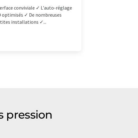
nterface conviviale ✓ L'auto-réglage
ID optimisés ✓ De nombreuses
tes installations ✓...
s pression