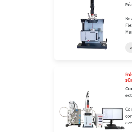
Réa
Rev
Fle
Man
Ré
sû
Con
ext
Com
con
ave