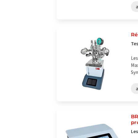
Ré
Tes
Les
Max
Syn
BR
pr
Les