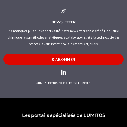
NEWSLETTER
Ne manquez plus aucune actualité : notre newsletter consacrée à l'industrie
chimique, aux méthodes analytiques, aux laboratoires et à la technologie des
processus vous informe tous les mardis et jeudis.
S'ABONNER
Suivez chemeurope.com sur LinkedIn
Les portails spécialisés de LUMITOS