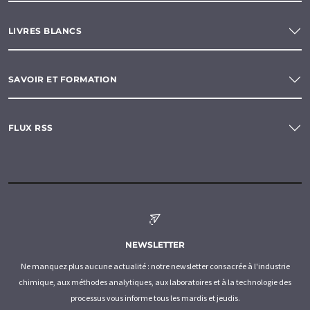
LIVRES BLANCS
SAVOIR ET FORMATION
FLUX RSS
NEWSLETTER
Ne manquez plus aucune actualité : notre newsletter consacrée à l'industrie
chimique, aux méthodes analytiques, aux laboratoires et à la technologie des
processus vous informe tous les mardis et jeudis.