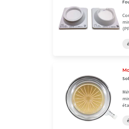
Fou
Con
min
(PP
é
Mo
Sol
Mét
min
éta
é