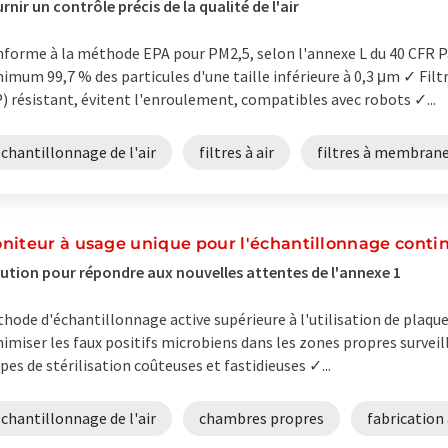
rnir un contrôle précis de la qualité de l'air
forme à la méthode EPA pour PM2,5, selon l'annexe L du 40 CFR Par
imum 99,7 % des particules d'une taille inférieure à 0,3 μm ✓ Fil
) résistant, évitent l'enroulement, compatibles avec robots ✓...
chantillonnage de l'air
filtres à air
filtres à membran
niteur à usage unique pour l'échantillonnage continu 
ution pour répondre aux nouvelles attentes de l'annexe 1
hode d'échantillonnage active supérieure à l'utilisation de plaq
imiser les faux positifs microbiens dans les zones propres surve
pes de stérilisation coûteuses et fastidieuses ✓...
chantillonnage de l'air
chambres propres
fabrication