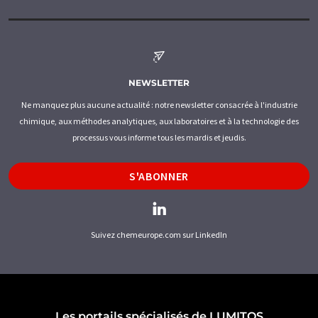
NEWSLETTER
Ne manquez plus aucune actualité : notre newsletter consacrée à l'industrie
chimique, aux méthodes analytiques, aux laboratoires et à la technologie des
processus vous informe tous les mardis et jeudis.
S'ABONNER
Suivez chemeurope.com sur LinkedIn
Les portails spécialisés de LUMITOS