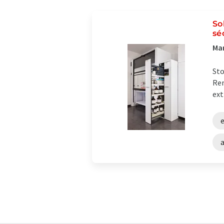
So
sé
Man
Sto
Rem
ext
a