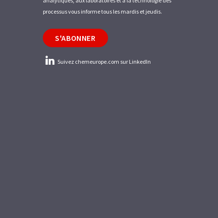
analytiques, aux laboratoires et à la technologie des
processus vous informe tous les mardis et jeudis.
S'ABONNER
Suivez chemeurope.com sur LinkedIn