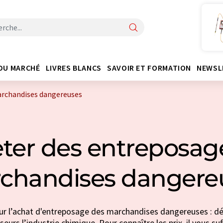
DU MARCHÉ
LIVRES BLANCS
SAVOIR ET FORMATION
NEWSL
archandises dangereuses
ter des entreposag
chandises dangere
ur l’achat d'entreposage des marchandises dangereuses : dé
seurs l’industrie chimique. Pour connaître les prix, il vous s