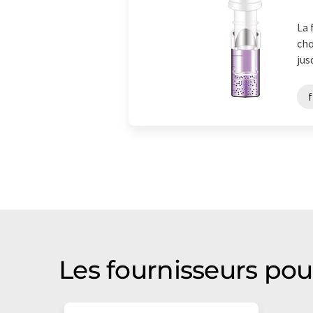
La 
cho
jus
f
Les fournisseurs pour