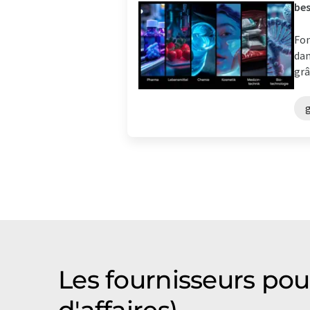
be
Fon
dan
grâ
g
Les fournisseurs pou