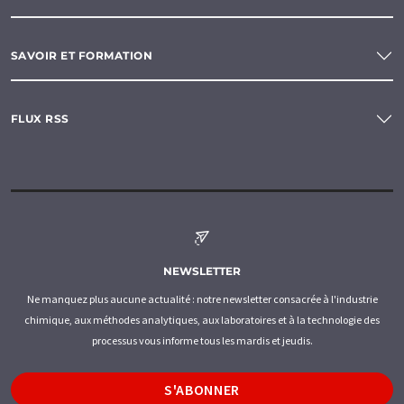
SAVOIR ET FORMATION
FLUX RSS
NEWSLETTER
Ne manquez plus aucune actualité : notre newsletter consacrée à l'industrie
chimique, aux méthodes analytiques, aux laboratoires et à la technologie des
processus vous informe tous les mardis et jeudis.
S'ABONNER