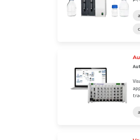
Au
Aut
Vis
app
tra