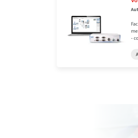
Vo
Aut
Fac
mes
- c