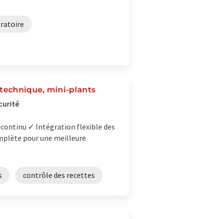
oratoire
 technique, mini-plants
curité
 continu ✓ Intégration flexible des
mplète pour une meilleure
s
contrôle des recettes