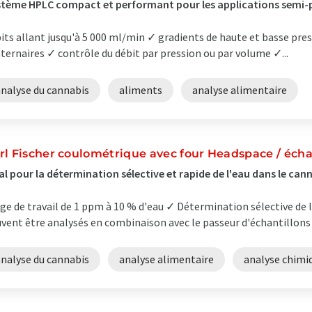
tème HPLC compact et performant pour les applications semi-p
its allant jusqu'à 5 000 ml/min ✓ gradients de haute et basse pres
ternaires ✓ contrôle du débit par pression ou par volume ✓...
analyse du cannabis
aliments
analyse alimentaire
rl Fischer coulométrique avec four Headspace / éch
al pour la détermination sélective et rapide de l'eau dans le can
ge de travail de 1 ppm à 10 % d'eau ✓ Détermination sélective de 
vent être analysés en combinaison avec le passeur d'échantillons 
analyse du cannabis
analyse alimentaire
analyse chimi