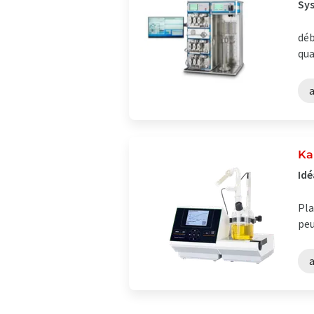
Sys
déb
qua
Ka
Idé
Pla
peu