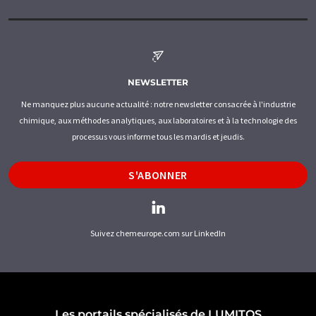
NEWSLETTER
Ne manquez plus aucune actualité : notre newsletter consacrée à l'industrie
chimique, aux méthodes analytiques, aux laboratoires et à la technologie des
processus vous informe tous les mardis et jeudis.
S'ABONNER
Suivez chemeurope.com sur LinkedIn
Les portails spécialisés de LUMITOS