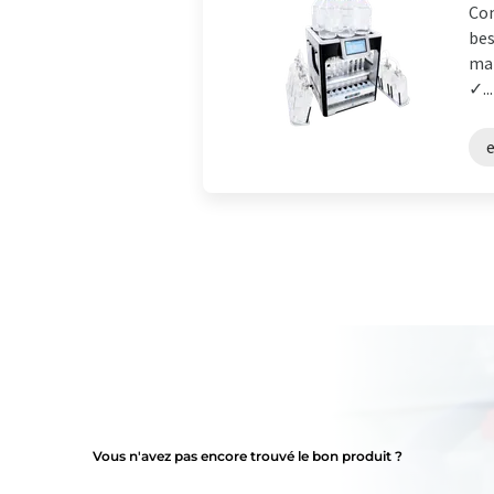
Con
bes
mat
✓...
e
Vous n'avez pas encore trouvé le bon produit ?