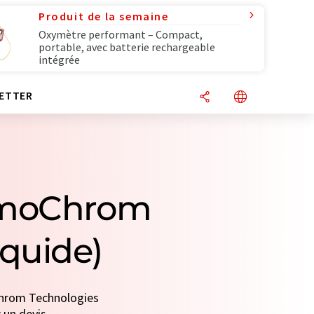
Produit de la semaine
Oxymètre performant – Compact,
portable, avec batterie rechargeable
intégrée
ETTER
romoChrom
iquide)
oChrom Technologies
 un devis.