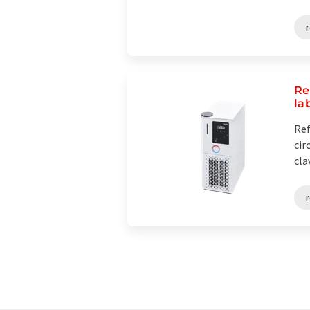
r
Re
la
Ref
cir
cla
r