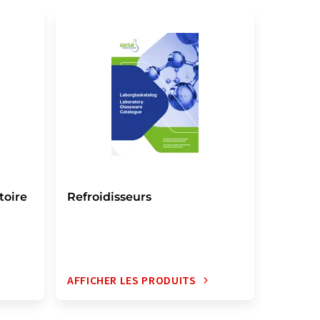
toire
Refroidisseurs
Congél
AFFICHER LES PRODUITS
AFFICH