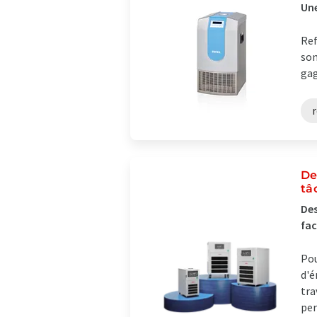
Une
Ref
son
gag
r
De
tâ
Des
fac
Pou
d'é
tra
per