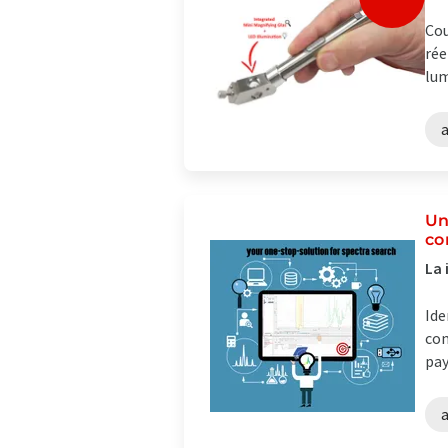
Cou
rée
lum
a
Un
co
La 
Ide
com
pay
a