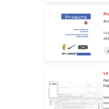
Pl
Acc
La 
app
a
Le
Fac
l'i
Spe
nom
uni