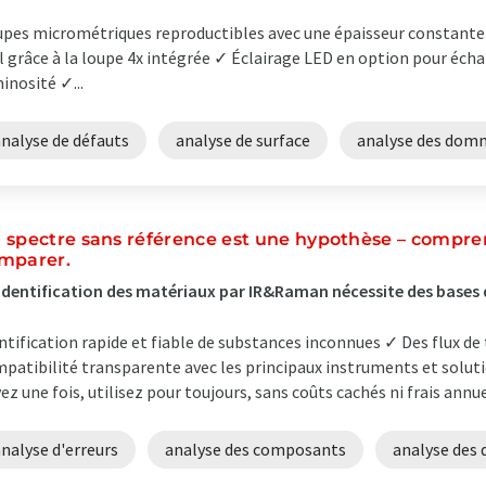
pes micrométriques reproductibles avec une épaisseur constante
l grâce à la loupe 4x intégrée ✓ Éclairage LED en option pour éch
inosité ✓...
nalyse de défauts
analyse de surface
analyse des dom
 spectre sans référence est une hypothèse – comprend
mparer.
identification des matériaux par IR&Raman nécessite des bases 
ntification rapide et fiable de substances inconnues ✓ Des flux de t
patibilité transparente avec les principaux instruments et solutio
ez une fois, utilisez pour toujours, sans coûts cachés ni frais annue
nalyse d'erreurs
analyse des composants
analyse de