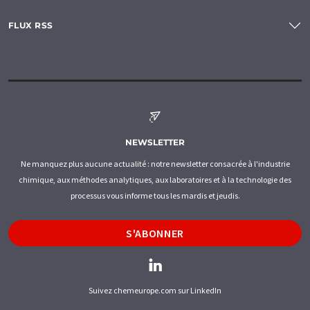
FLUX RSS
NEWSLETTER
Ne manquez plus aucune actualité : notre newsletter consacrée à l'industrie
chimique, aux méthodes analytiques, aux laboratoires et à la technologie des
processus vous informe tous les mardis et jeudis.
S'ABONNER
Suivez chemeurope.com sur LinkedIn