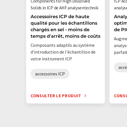
Components for High Dissolved
ICP Ac
Solids in ICP de AHF analysentechnik
analys
Accessoires ICP de haute
Analy
qualité pour les échantillons
optim
chargés en sel - moins de
de PI
temps d'arrêt, moins de coûts
Augmen
Composants adaptés au système
analys
d'introduction de l'échantillon de
parfai
votre instrument ICP
acce
accessoires ICP
CONSULTER LE PRODUIT
CONSU