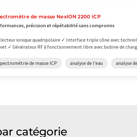
ectromètre de masse NexION 2200 ICP
formances, précision et répétabilité sans compromis
lecteur ionique quadripolaire ✓ Interface triple cône avec techn
vet ✓ Générateur RF à fonctionnement libre avec bobine de charge
spectrométrie de masse ICP
analyse de l'eau
analyse de
par catégorie