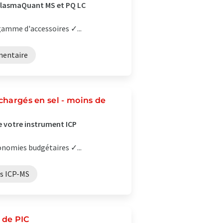
s PlasmaQuant MS et PQ LC
gamme d'accessoires ✓...
mentaire
chargés en sel - moins de
 votre instrument ICP
onomies budgétaires ✓...
es ICP-MS
 de PIC