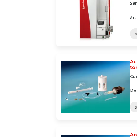
Sen
Ana
Ac
te
Com
Moi
An