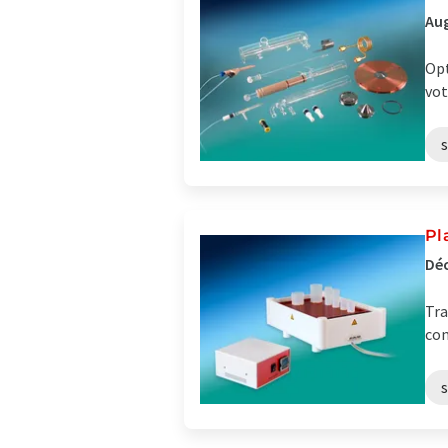
Aug
Opt
vot
Pl
Déc
Tra
con