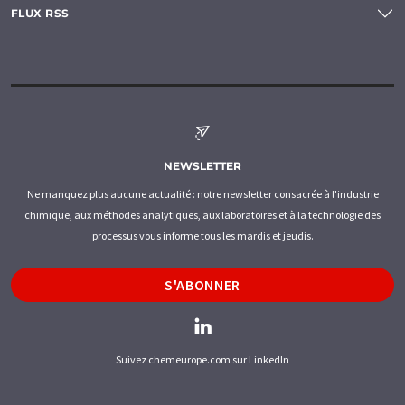
FLUX RSS
NEWSLETTER
Ne manquez plus aucune actualité : notre newsletter consacrée à l'industrie
chimique, aux méthodes analytiques, aux laboratoires et à la technologie des
processus vous informe tous les mardis et jeudis.
S'ABONNER
Suivez chemeurope.com sur LinkedIn