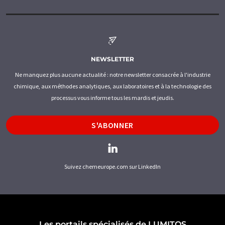
NEWSLETTER
Ne manquez plus aucune actualité : notre newsletter consacrée à l'industrie
chimique, aux méthodes analytiques, aux laboratoires et à la technologie des
processus vous informe tous les mardis et jeudis.
S'ABONNER
Suivez chemeurope.com sur LinkedIn
Les portails spécialisés de LUMITOS