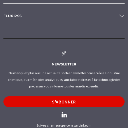
FLUX RSS
NEWSLETTER
Ne manquez plus aucune actualité : notre newsletter consacrée à l'industrie
chimique, aux méthodes analytiques, aux laboratoires et à la technologie des
processus vous informe tous les mardis et jeudis.
S'ABONNER
Suivez chemeurope.com sur LinkedIn