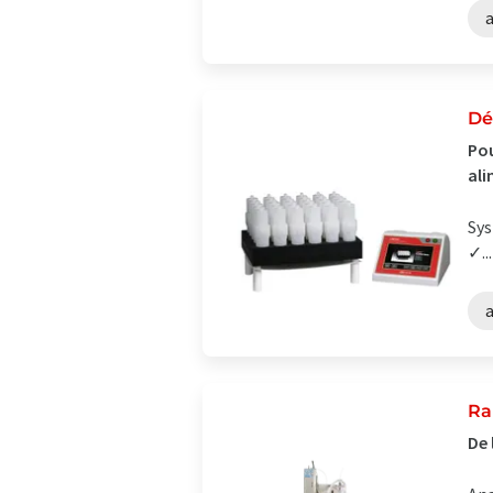
Dé
Pou
ali
Sys
✓...
Ra
De