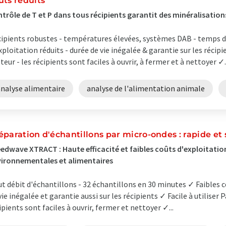
ûts réduits
trôle de T et P dans tous récipients garantit des minéralisation
ipients robustes - températures élevées, systèmes DAB - temps d
xploitation réduits - durée de vie inégalée & garantie sur les réci
teur - les récipients sont faciles à ouvrir, à fermer et à nettoyer ✓..
analyse alimentaire
analyse de l'alimentation animale
éparation d'échantillons par micro-ondes : rapide et 
edwave XTRACT : Haute efficacité et faibles coûts d'exploitatio
ironnementales et alimentaires
t débit d'échantillons - 32 échantillons en 30 minutes ✓ Faibles c
vie inégalée et garantie aussi sur les récipients ✓ Facile à utiliser
ipients sont faciles à ouvrir, fermer et nettoyer ✓...