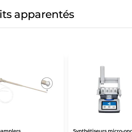
its apparentés
samplers
Synthétiseurs micro-on