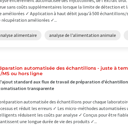
lyse entièrement automatisée des mycotoxines, de l'extrait bru
rue sans coûts supplémentaires lorsque la limite de détection et l
e améliorées ✓ Application à haut débit jusqu'à 500 échantillons/
 récupération améliorées ✓...
analyse alimentaire
analyse de l'alimentation animale
éparation automatisée des échantillons - juste à te
/MS ou hors ligne
l'ajout standard aux flux de travail de préparation d'échantillon
tomatisation transparente
préparation automatisée des échantillons pour chaque laboratoir
cessus et réduit les erreurs ✓ Les micro-méthodes automatisées
elligents réduisent les coûts par analyse ✓ Conçus pour être fiabl
antissent une longue durée de vie des produits ✓...