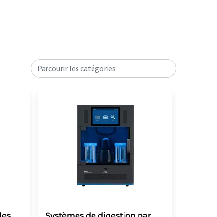
Parcourir les catégories
des
Systèmes de digestion par
Généra