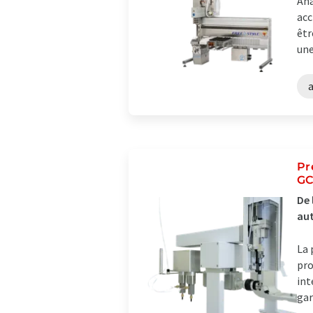
Ana
acc
êtr
une
Pr
GC
De 
au
La 
pro
int
gar