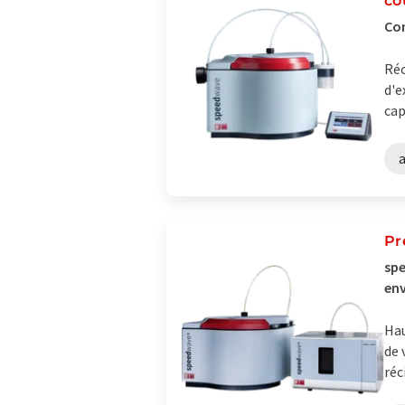
co
Con
Réc
d'e
cap
Pr
spe
env
Hau
de 
réc