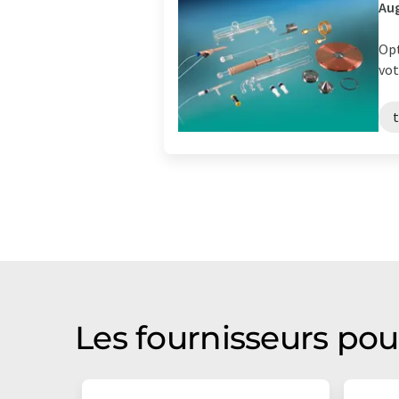
Aug
Opt
vot
t
Les fournisseurs pou