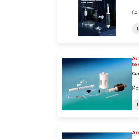
Com
t
Ac
te
Com
Moi
t
An