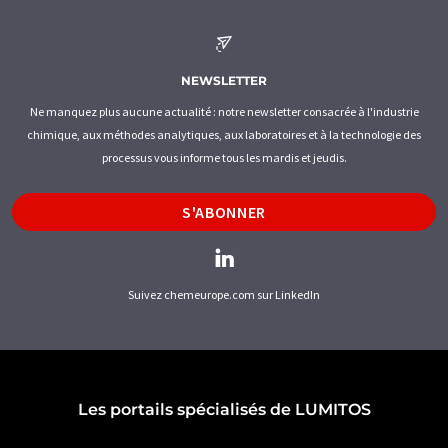
NEWSLETTER
Ne manquez plus aucune actualité : notre newsletter consacrée à l'industrie
chimique, aux méthodes analytiques, aux laboratoires et à la technologie des
processus vous informe tous les mardis et jeudis.
S'ABONNER
Suivez chemeurope.com sur LinkedIn
Les portails spécialisés de LUMITOS